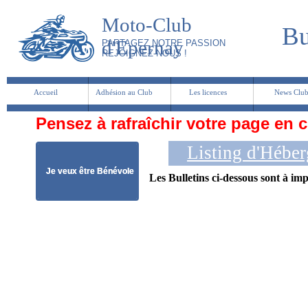
Moto-Club
Bu
d'Epernay
PARTAGEZ NOTRE PASSION
REJOIGNEZ-NOUS !
Accueil
Adhésion au Club
Les licences
News Clu
Pensez à rafraîchir votre page e
Listing d'Héber
Je veux être Bénévole
Les Bulletins ci-dessous sont à im