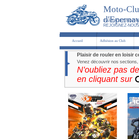
Moto-Cl
d'Eperna
PARTAGEZ NOTRE
REJOIGNEZ-NOUS
Accueil
Adhésion au Club
Accueil
Adhésion au Club
Plaisir de rouler en lois
Venez découvrir nos sections, 
N'oubliez pas de
en cliquant sur