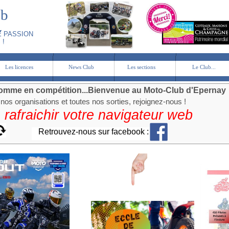
ub
y
 PASSION
 !
Les licences
News Club
Les sections
Le Club...
Les licences
News Club
Les sections
Le Club...
ir comme en compétition...Bienvenue au Moto-Club d'Epernay
nos organisations et toutes nos sorties, rejoignez-nous !
 rafraichir votre navigateur web
Retrouvez-nous sur facebook :