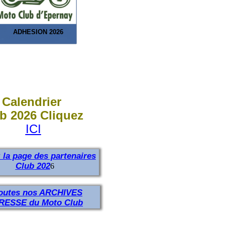
ADHESION 2026
Calendrier
b 2026 Cliquez
ICI
z la page des partenaires
Club 202
6
outes nos ARCHIVES
RESSE du Moto Club