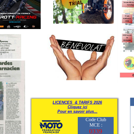
LICENCES & TARIFS 2026
Cliquez ici
Pour en savoir plus...
Code Club
MCE :
0339